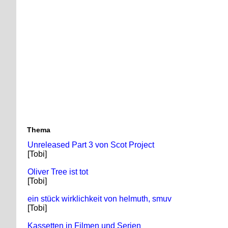
Zur Navigation
Thema
Unreleased Part 3 von Scot Project
[Tobi]
Oliver Tree ist tot
[Tobi]
ein stück wirklichkeit von helmuth, smuv
[Tobi]
Kassetten in Filmen und Serien