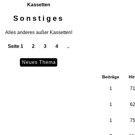
Kassetten
Sonstiges
Alles anderes außer Kassetten!
Seite 1
2
3
4
..
Neues Thema
Beiträge
Hit
1
7
1
6
1
7