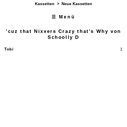
Kassetten
>
Neue Kassetten
☰ Menü
Zum Inhalt
Zur Navigation
'cuz that Nixxers Crazy that's Why von
Schoolly D
Tobi
1