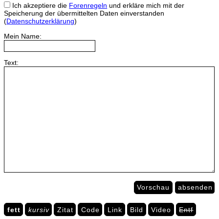
Ich akzeptiere die
Forenregeln
und erkläre mich mit der
Speicherung der übermittelten Daten einverstanden
(
Datenschutzerklärung
)
Mein Name:
Text:
Vorschau
absenden
fett
kursiv
Zitat
Code
Link
Bild
Video
Entf