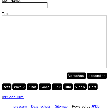
Mein Name:
Text:
Vorschau
absenden
fett
kursiv
Zitat
Code
Link
Bild
Video
Entf
[
BBCode-Hilfe
]
Impressum
Datenschutz
Sitemap
Powered by
JKBB