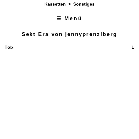
Kassetten
>
Sonstiges
☰ Menü
Zum Inhalt
Zur Navigation
Sekt Era von jennyprenzlberg
Tobi
1