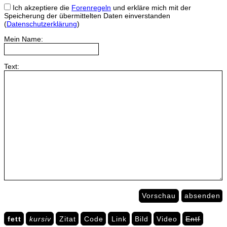
Ich akzeptiere die
Forenregeln
und erkläre mich mit der
Speicherung der übermittelten Daten einverstanden
(
Datenschutzerklärung
)
Mein Name:
Text:
Vorschau
absenden
fett
kursiv
Zitat
Code
Link
Bild
Video
Entf