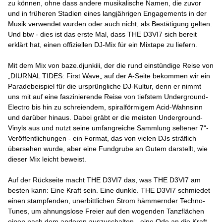
zu können, ohne dass andere musikalische Namen, die zuvor
und in früheren Stadien eines langjährigen Engagements in der
Musik verwendet wurden oder auch nicht, als Bestätigung gelten.
Und btw - dies ist das erste Mal, dass THE D3VI7 sich bereit
erklärt hat, einen offiziellen DJ-Mix für ein Mixtape zu liefern.
Mit dem Mix von baze.djunkiii, der die rund einstündige Reise von
„DIURNAL TIDES: First Wave„ auf der A-Seite bekommen wir ein
Paradebeispiel für die ursprüngliche DJ-Kultur, denn er nimmt
uns mit auf eine faszinierende Reise von tiefstem Underground-
Electro bis hin zu schreiendem, spiralförmigem Acid-Wahnsinn
und darüber hinaus. Dabei gräbt er die meisten Underground-
Vinyls aus und nutzt seine umfangreiche Sammlung seltener 7“-
Veröffentlichungen - ein Format, das von vielen DJs sträflich
übersehen wurde, aber eine Fundgrube an Gutem darstellt, wie
dieser Mix leicht beweist.
Auf der Rückseite macht THE D3VI7 das, was THE D3VI7 am
besten kann: Eine Kraft sein. Eine dunkle. THE D3VI7 schmiedet
einen stampfenden, unerbittlichen Strom hämmernder Techno-
Tunes, um ahnungslose Freier auf den wogenden Tanzflächen
einen nach dem anderen auszuschalten - eine Ode an die Kraft