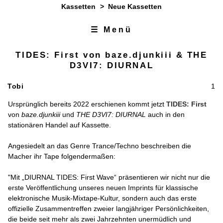
Kassetten
>
Neue Kassetten
☰ Menü
Zum Inhalt
Zur Navigation
TIDES: First von baze​.​djunkiii & THE
D3VI7: DIURNAL
Tobi
1
Ursprünglich bereits 2022 erschienen kommt jetzt
TIDES: First
von
baze​.​djunkiii
und
THE D3VI7: DIURNAL
auch in den
stationären Handel auf Kassette.
Angesiedelt an das Genre Trance/Techno beschreiben die
Macher ihr Tape folgendermaßen:
"Mit „DIURNAL TIDES: First Wave“ präsentieren wir nicht nur die
erste Veröffentlichung unseres neuen Imprints für klassische
elektronische Musik-Mixtape-Kultur, sondern auch das erste
offizielle Zusammentreffen zweier langjähriger Persönlichkeiten,
die beide seit mehr als zwei Jahrzehnten unermüdlich und